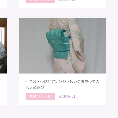
底
＜自装・帯結びアレンジ＞短い名古屋帯での
お太鼓結び
2019.09.21
葵桜®きもの塾