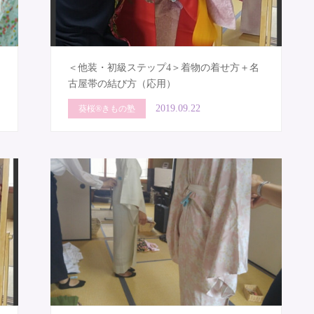
＜他装・初級ステップ4＞着物の着せ方＋名
古屋帯の結び方（応用）
2019.09.22
葵桜®きもの塾