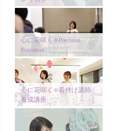
心に花咲く®Precious
Business
心に花咲く®着付け講師
養成講座