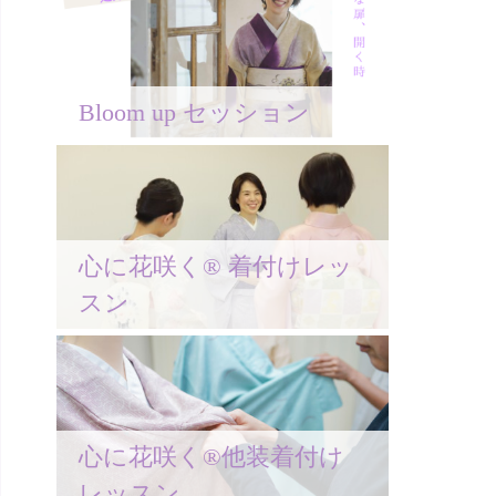
Bloom up セッション
心に花咲く® 着付けレッ
スン
心に花咲く®他装着付け
レッスン