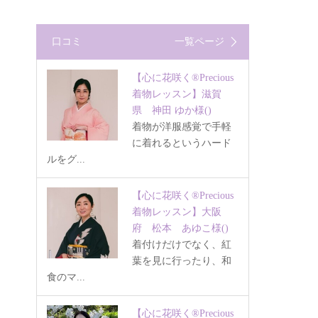
口コミ
一覧ページ
【心に花咲く®Precious
着物レッスン】滋賀
県 神田 ゆか様
()
着物が洋服感覚で手軽
に着れるというハード
ルをグ...
【心に花咲く®Precious
着物レッスン】大阪
府 松本 あゆこ様
()
着付けだけでなく、紅
葉を見に行ったり、和
食のマ...
【心に花咲く®Precious