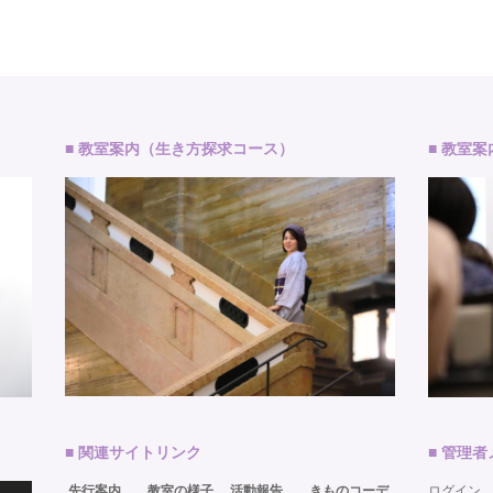
■ 教室案内（生き方探求コース）
■ 教室
■ 関連サイトリンク
■ 管理
先行案内
教室の様子
活動報告
きものコーデ
ログイン