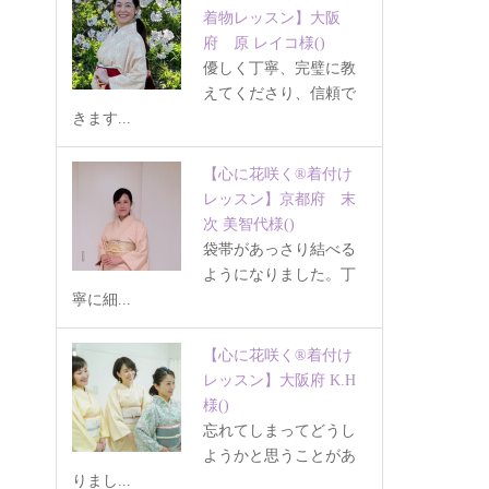
着物レッスン】大阪
府 原 レイコ様
()
優しく丁寧、完璧に教
えてくださり、信頼で
きます...
【心に花咲く®着付け
レッスン】京都府 末
次 美智代様
()
袋帯があっさり結べる
ようになりました。丁
寧に細...
【心に花咲く®着付け
レッスン】大阪府 K.H
様
()
忘れてしまってどうし
ようかと思うことがあ
りまし...