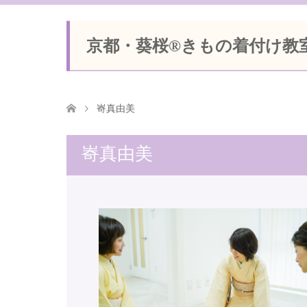
京都・葵桜®きもの着付け教
㟢真由美
㟢真由美