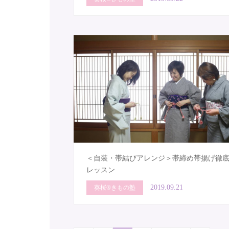
＜自装・帯結びアレンジ＞帯締め帯揚げ徹
レッスン
2019.09.21
葵桜®きもの塾