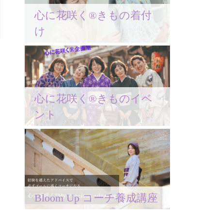
心に花咲く®きもの着付
け
心に花咲く®きものイベ
ント
Bloom Up コーチ養成講座