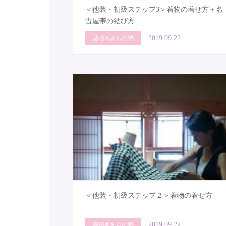
＜他装・初級ステップ3＞着物の着せ方＋名
古屋帯の結び方
2019.09.22
葵桜®きもの塾
＜他装・初級ステップ２＞着物の着せ方
2019.09.22
葵桜®きもの塾