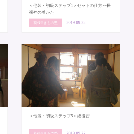
＜他装・初級ステップ1＞セットの仕方～長
襦袢の着かた
2019.09.22
葵桜®きもの塾
＜他装・初級ステップ5＞総復習
2019.09.22
葵桜®きもの塾